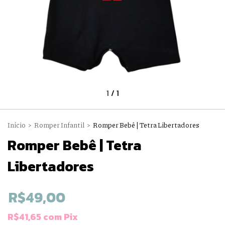
1
/
1
Início
>
Romper Infantil
>
Romper Bebê | Tetra Libertadores
Romper Bebê | Tetra
Libertadores
R$49,00
R$41,65
com
Pix