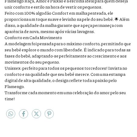
Flamengo Raça, Amor e Paixão é a escolha ideal para quem deseja
unir conforto e estilo na hora de vestir os pequenos.
Feito com 100% algodão Comfort em malha penteada, ele
proporciona um toque suave e levinho na pele do seu bebê. 🌟 Além
disso, a qualidade da malha garante que a peça permaneça com
aparência de nova, mesmo após várias lavagens.
Conforto em Cada Movimento
A modelagem foi pensada para o máximo conforto, permitindo que
seu bebê explore o mundo com liberdade. É indicado para todas as
fases do bebê, adaptando-se perfeitamente ao crescimento e aos
movimentos do seu pequeno.
Unissex: perfeito para todos os pequenos torcedores! Invista no
conforto e na qualidade que seu bebê merece. Com uma estampa
digital de alta qualidade, o design reflete toda a paixão pelo
Flamengo.
Transforme cada momento em uma celebração do amor pelo seu
time!