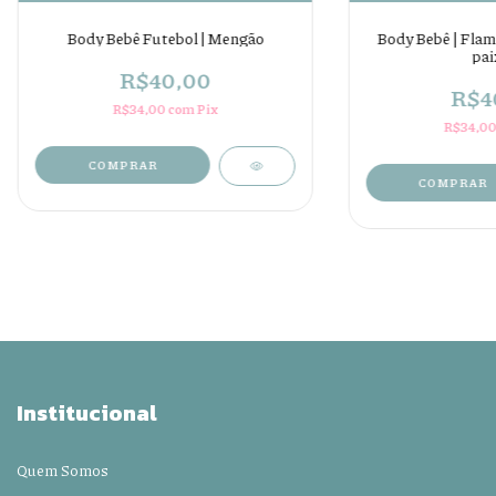
Body Bebê Futebol | Mengão
Body Bebê | Flam
pai
R$40,00
R$4
R$34,00
com
Pix
R$34,0
COMPRAR
COMPRAR
Institucional
Quem Somos