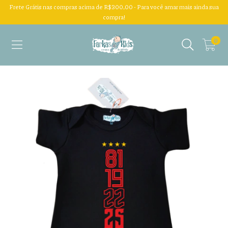
Frete Grátis nas compras acima de R$300,00 - Para você amar mais ainda sua
compra!
0