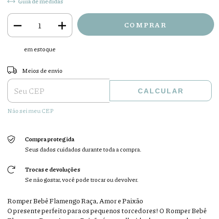
Guia de medidas
em estoque
Entregas para o CEP:
ALTERAR CEP
Meios de envio
CALCULAR
Não sei meu CEP
Compra protegida
Seus dados cuidados durante toda a compra.
Trocas e devoluções
Se não gostar, você pode trocar ou devolver.
Romper Bebê Flamengo Raça, Amor e Paixão
O presente perfeito para os pequenos torcedores! O Romper Bebê