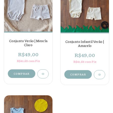
Conjunto Verão | Mescla
Conjunto Infantil Verão |
Claro
Amarelo
R$49,00
R$49,00
R$41,65
com
Pix
R$41,65
com
Pix
COMPRAR
COMPRAR