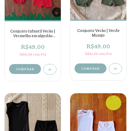
Conjunto Verão | Verde
Conjunto Infantil Verão |
Musgo
Vermelho em algodão
egípcio
R$49,00
R$49,00
R$41,65
com
Pix
R$41,65
com
Pix
COMPRAR
COMPRAR