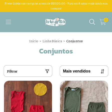
Frete Grátis nas compras acima de R$300,00 - Para você amar mais ainda sua
compra!
0
Início
>
Linha Básica
>
Conjuntos
Conjuntos
Filtrar