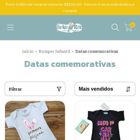
Frete Grátis nas compras acima de R$300,00 - Para você amar mais ainda sua
compra!
0
Início
>
Romper Infantil
>
Datas comemorativas
Datas comemorativas
Filtrar