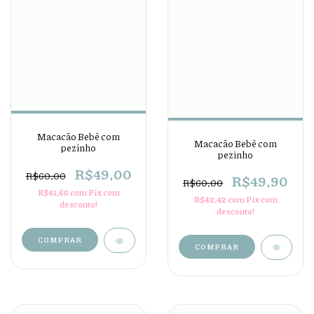
Macacão Bebê com
Macacão Bebê com
pezinho
pezinho
R$49,00
R$60,00
R$49,90
R$60,00
R$41,65
com
Pix com
R$42,42
com
Pix com
desconto!
desconto!
COMPRAR
COMPRAR