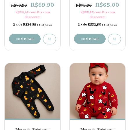
R$69,90
R$65,00
R$79,90
R$79,90
R$59,42
com
Pix com
R$55,25
com
Pix com
desconto!
desconto!
2
x de
R$34,95
sem juros
2
x de
R$32,50
sem juros
COMPRAR
COMPRAR
Macacão Bebê com
Macacão Bebê com