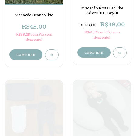
Macacão Rosa Let The
Adventure Begin
Macacão Branco liso
R$49,00
R$65,00
R$45,00
R$41,65
com
Pix com
R$38,25
com
Pix com
desconto!
desconto!
COMPRAR
COMPRAR