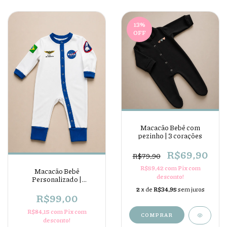
13
%
OFF
Macacão Bebê com
pezinho | 3 corações
R$69,90
R$79,90
R$59,42
com
Pix com
Macacão Bebê
desconto!
Personalizado |
Astronauta Nasa
2
x de
R$34,95
sem juros
R$99,00
R$84,15
com
Pix com
COMPRAR
desconto!