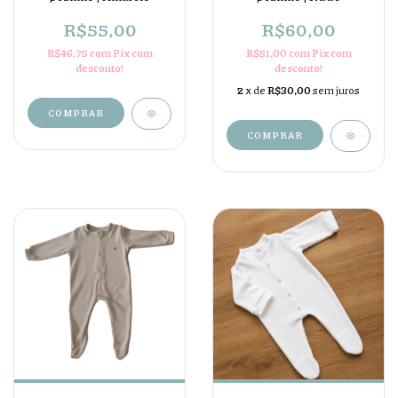
R$55,00
R$60,00
R$46,75
com
Pix com
R$51,00
com
Pix com
desconto!
desconto!
2
x de
R$30,00
sem juros
COMPRAR
COMPRAR