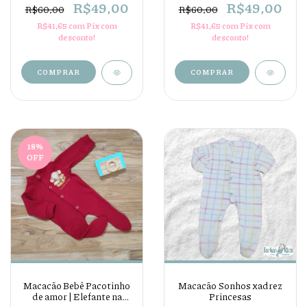
R$49,00
R$49,00
R$60,00
R$60,00
R$41,65
com
Pix com
R$41,65
com
Pix com
desconto!
desconto!
COMPRAR
COMPRAR
18
%
OFF
Macacão Bebê Pacotinho
Macacão Sonhos xadrez
de amor | Elefante na
Princesas