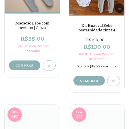
Macacão Bebê com
Kit Enxoval Bebê
pezinho | Cinza
Maternidade cinza 4
peças
R$55,00
R$150,00
R$130,00
R$46,75
com
Pix com
desconto!
R$110,50
com
Pix com
desconto!
COMPRAR
3
x de
R$43,33
sem juros
18
%
17
%
OFF
OFF