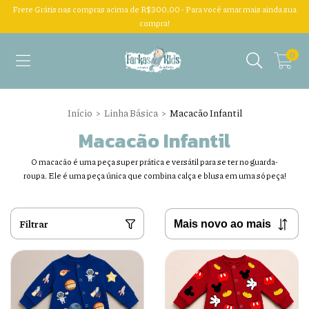
Frete Grátis nas compras acima de R$300,00 - Para você amar mais ainda sua
compra!
0
Início
>
Linha Básica
>
Macacão Infantil
Macacão Infantil
O macacão é uma peça super prática e versátil para se ter no guarda-
roupa. Ele é uma peça única que combina calça e blusa em uma só peça!
Filtrar