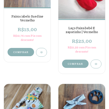
Faixa cabelo Suedine
Vermelho
Laço Faixa bebê E
R$15,00
sapatinho | Vermelho
R$12,75
com
Pix com
R$25,00
desconto!
R$21,25
com
Pix com
desconto!