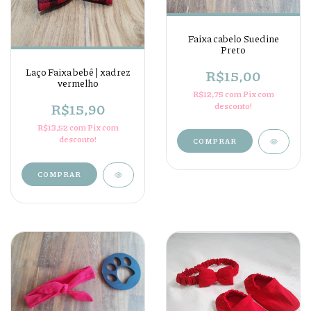
Faixa cabelo Suedine
Preto
Laço Faixa bebê | xadrez
R$15,00
vermelho
R$12,75
com
Pix com
R$15,90
desconto!
R$13,52
com
Pix com
desconto!