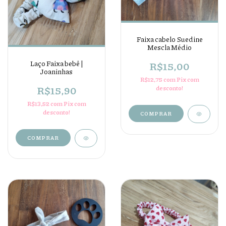
Faixa cabelo Suedine
Mescla Médio
Laço Faixa bebê |
R$15,00
Joaninhas
R$12,75
com
Pix com
R$15,90
desconto!
R$13,52
com
Pix com
desconto!