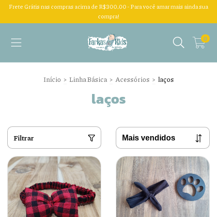
Frete Grátis nas compras acima de R$300,00 - Para você amar mais ainda sua
compra!
0
Início
>
Linha Básica
>
Acessórios
>
laços
laços
Filtrar