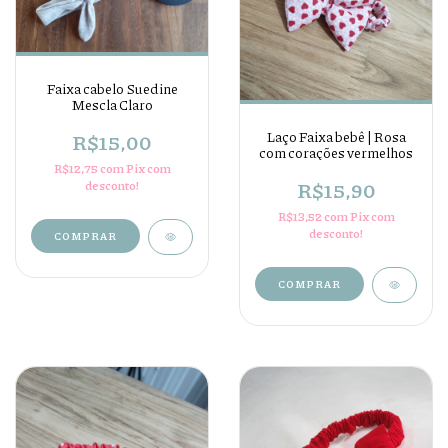
Faixa cabelo Suedine
Mescla Claro
Laço Faixa bebê | Rosa
R$15,00
com corações vermelhos
R$12,75
com
Pix com
R$15,90
desconto!
R$13,52
com
Pix com
desconto!