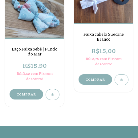
Faixa cabelo Suedine
Branco
Laço Faixa bebê | Fundo
R$15,00
do Mar
R$12,75
com
Pix com
R$15,90
desconto!
R$13,52
com
Pix com
desconto!