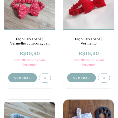
Laço Faixa bebê |
Laço Faixa bebê |
Vermelho com corações
Vermelho
brancos
R$15,90
R$15,90
R$13,52
com
Pix com
R$13,52
com
Pix com
desconto!
desconto!