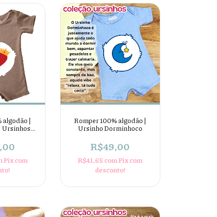
 algodão |
Romper 100% algodão |
| Ursinhos
Ursinho Dorminhoco
osos
,00
R$49,00
m
Pix com
R$41,65
com
Pix com
nto!
desconto!