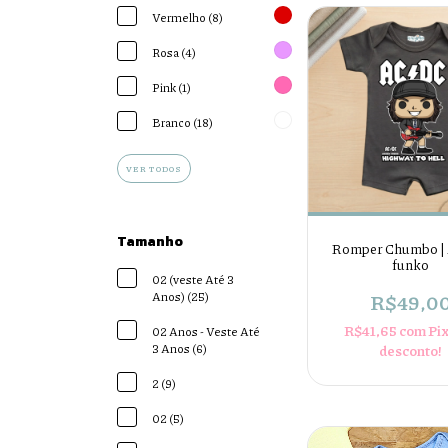
Vermelho (8)
Rosa (4)
Pink (1)
Branco (18)
VER TODOS
Tamanho
Romper Chumbo |
funko
02 (veste Até 3
Anos) (25)
R$49,0
R$41,65
com
Pi
02 Anos - Veste Até
3 Anos (6)
desconto!
2 (9)
02 (5)