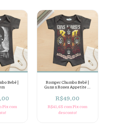
bo Bebê |
Romper Chumbo Bebê |
em
Guns n Roses Appetite ...
,00
R$49,00
m
Pix com
R$41,65
com
Pix com
nto!
desconto!