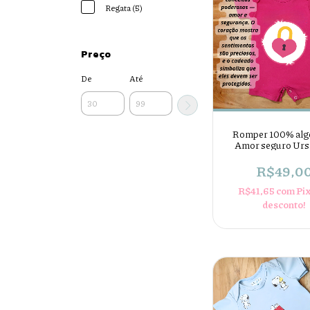
Regata (5)
Preço
De
Até
Romper 100% alg
Amor seguro Urs
Carinhosos
R$49,0
R$41,65
com
Pi
desconto!