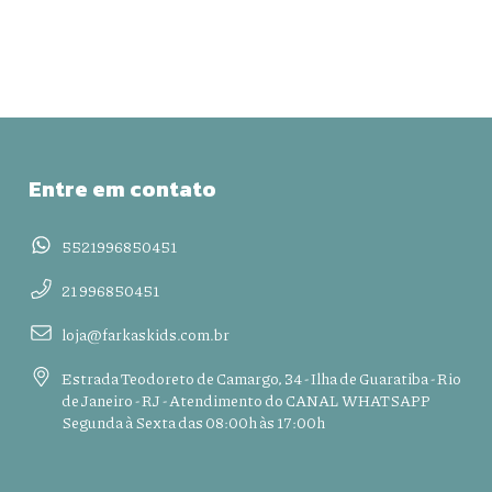
Entre em contato
5521996850451
21 996850451
loja@farkaskids.com.br
Estrada Teodoreto de Camargo, 34 - Ilha de Guaratiba - Rio
de Janeiro - RJ - Atendimento do CANAL WHATSAPP
Segunda à Sexta das 08:00h às 17:00h