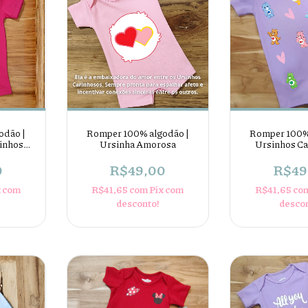
odão |
Romper 100% algodão |
Romper 100%
inhos
Ursinha Amorosa
Ursinhos C
0
R$49,00
R$49
x com
R$41,65
com
Pix com
R$41,65
co
desconto!
desco