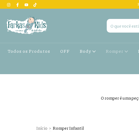
Todos os Produtos
OFF
Body
Romper
O romper é uma peça
Início
>
Romper Infantil