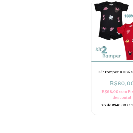
Kit romper 100% 
R$80,0
R$68,00
com
Pi
desconto!
2
x de
R$40,00
sem