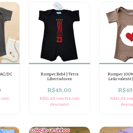
 AC/DC
Romper Bebê | Tetra
Romper 100%
Libertadores
Leão valente 
carinh
0
R$49,00
R$49
x com
R$41,65
com
Pix com
R$41,65
co
desconto!
desco