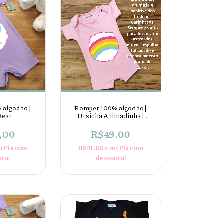
 algodão |
Romper 100% algodão |
Bear
Ursinha Animadinha |
Cheer Bear
,00
R$49,00
m
Pix com
R$41,65
com
Pix com
nto!
desconto!