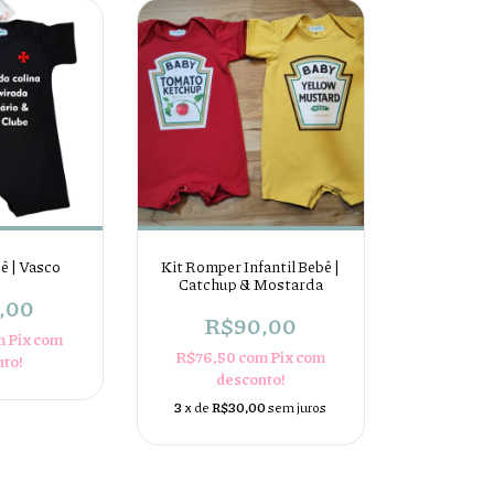
ê | Vasco
Kit Romper Infantil Bebê |
Catchup & Mostarda
,00
R$90,00
m
Pix com
R$76,50
com
Pix com
nto!
desconto!
3
x de
R$30,00
sem juros