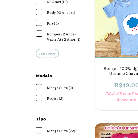
02 Anos (18)
Body 02 Anos (1)
Rn (44)
Romper - 2 Anos -
Veste Até 3 Anos (1)
VER TODOS
Romper 100% alg
Ursinho Chuvi
Modelo
R$49,0
Manga Curta (2)
R$41,65
com
Pi
Regata (2)
desconto!
Tipo
Manga Curta (22)