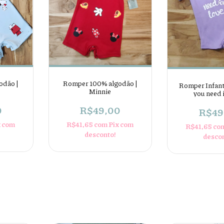
odão |
Romper 100% algodão |
Romper Infanti
Minnie
you need 
0
R$49,00
R$49
x com
R$41,65
com
Pix com
R$41,65
co
desconto!
desco