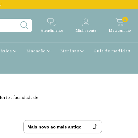
!
0
Atendimento
Minha conta
Meu carrinho
Básica
Macacão
Meninas
Guia de medidas
orto e facilidade de