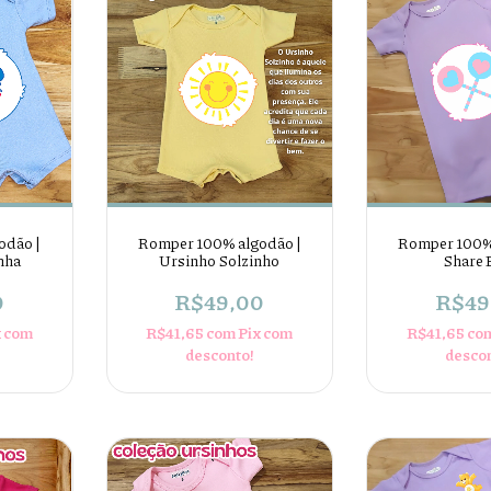
odão |
Romper 100% algodão |
Romper 100%
nha
Ursinho Solzinho
Share 
0
R$49,00
R$49
x com
R$41,65
com
Pix com
R$41,65
co
desconto!
desco