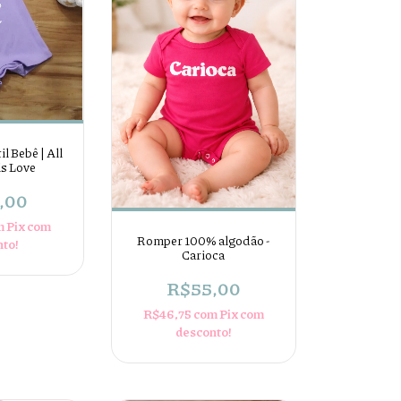
l Bebê | All
is Love
,00
m
Pix com
Romper 100% algodão -
nto!
Carioca
R$55,00
R$46,75
com
Pix com
desconto!