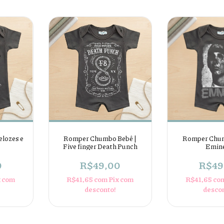
elozes e
Romper Chumbo Bebê |
Romper Chum
Five finger Death Punch
Emin
0
R$49,00
R$49
x com
R$41,65
com
Pix com
R$41,65
co
desconto!
desco