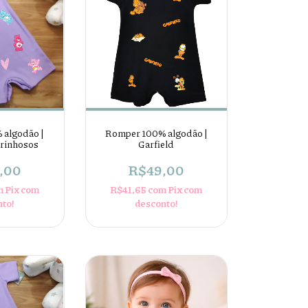
 algodão |
Romper 100% algodão |
arinhosos
Garfield
,00
R$49,00
m
Pix com
R$41,65
com
Pix com
nto!
desconto!