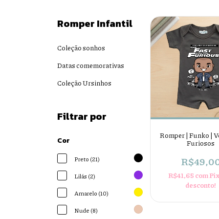
Romper Infantil
Coleção sonhos
Datas comemorativas
Coleção Ursinhos
Filtrar por
Romper | Funko | V
Cor
Furiosos
R$49,0
Preto (21)
R$41,65
com
Pi
Lilás (2)
desconto!
Amarelo (10)
Nude (8)