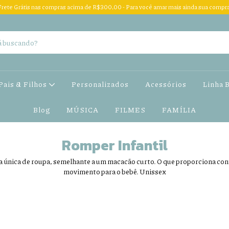
Frete Grátis nas compras acima de R$300,00 - Para você amar mais ainda sua compra
Pais & Filhos
Personalizados
Acessórios
Linha 
Blog
MÚSICA
FILMES
FAMÍLIA
Romper Infantil
 única de roupa, semelhante a um macacão curto. O que proporciona conf
movimento para o bebê. Unissex