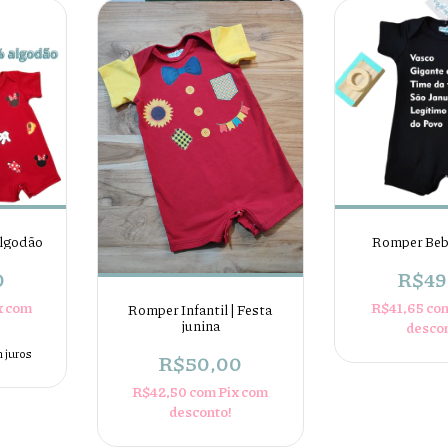
algodão
Romper Beb
0
R$49
x com
R$41,65
co
Romper Infantil | Festa
junina
desco
 juros
R$50,00
R$42,50
com
Pix com
desconto!