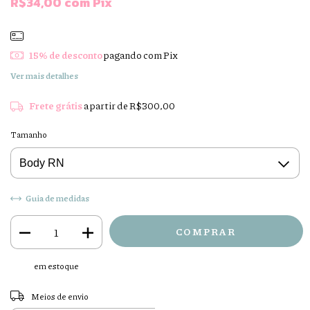
R$34,00
com
Pix
15% de desconto
pagando com Pix
Ver mais detalhes
Frete grátis
a partir de
R$300,00
Tamanho
Guia de medidas
em estoque
Entregas para o CEP:
ALTERAR CEP
Meios de envio