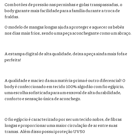
Com botões de pressão nas perninhas e golas transpassadas, o
body garante mais facilidade para a família durante a troca de
fraldas.
O modelo de mangas longas ajuda a proteger e aquecer os bebês
nos dias mais frios, sendo uma peça aconchegante como um abraço.
A estampa digital de alta qualidade, deixa a peça ainda mais fofa e
perfeita!
A qualidade e maciez da sua matéria-prima é outro diferencial! O
body é confeccionado em tecido 100% algodão com fio egípicio,
uma escolha sofisticada para um enxoval de alta durabilidade,
conforto e sensação única de aconchego.
O fio egípcio é caracterizado por ser um tecido nobre, de fibras
longas e proporcionar uma maior circulação de ar entre suas
tramas. Além disso possui proteção UV50