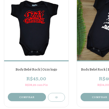
Body Bebê Rock | Ozzy logo
Body Bebê Rock | 
R$45,00
R$4
R$38,25
com
Pix
R$34,0
COMPRAR
COMPRAR