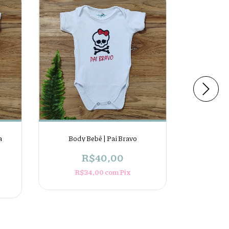
a
Body Bebê | Pai Bravo
Body B
R$40,00
R$34,00
com
Pix
R$