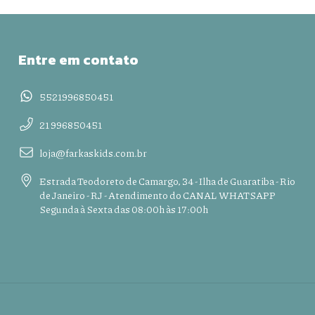
Entre em contato
5521996850451
21 996850451
loja@farkaskids.com.br
Estrada Teodoreto de Camargo, 34 - Ilha de Guaratiba - Rio
de Janeiro - RJ - Atendimento do CANAL WHATSAPP
Segunda à Sexta das 08:00h às 17:00h