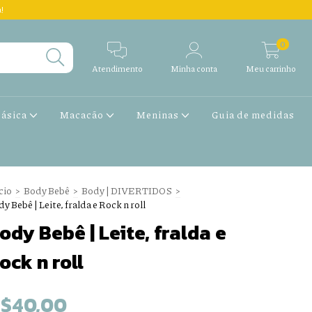
!
0
Atendimento
Minha conta
Meu carrinho
Básica
Macacão
Meninas
Guia de medidas
cio
>
Body Bebê
>
Body | DIVERTIDOS
>
y Bebê | Leite, fralda e Rock n roll
ody Bebê | Leite, fralda e
ock n roll
$40,00