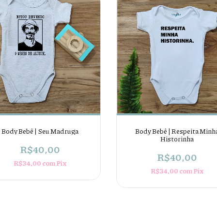
Body Bebê | Seu Madruga
Body Bebê | Respeita Minh
Historinha
R$40,00
R$40,00
R$34,00
com
Pix
R$34,00
com
Pix