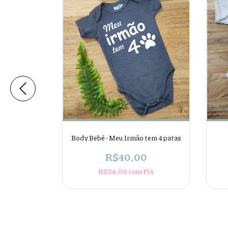
zy morcego
Body Bebê - Meu Irmão tem 4 patas
0
R$40,00
Pix
R$34,00
com
Pix