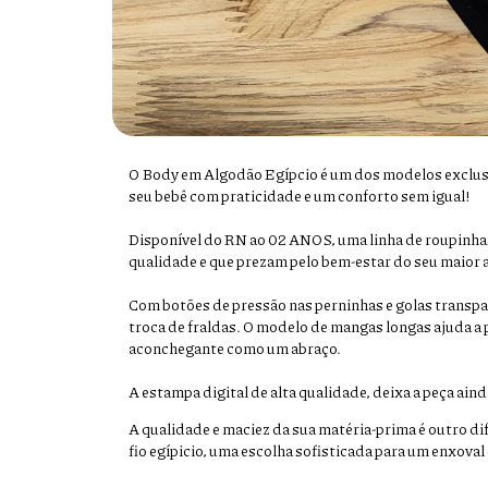
O Body em Algodão Egípcio é um dos modelos exclusi
seu bebê com praticidade e um conforto sem igual!
Disponível do RN ao 02 ANOS, uma linha de roupinha
qualidade e que prezam pelo bem-estar do seu maior 
Com botões de pressão nas perninhas e golas transpas
troca de fraldas. O modelo de mangas longas ajuda a 
aconchegante como um abraço.
A estampa digital de alta qualidade, deixa a peça ainda
A qualidade e maciez da sua matéria-prima é outro d
fio egípicio, uma escolha sofisticada para um enxoval