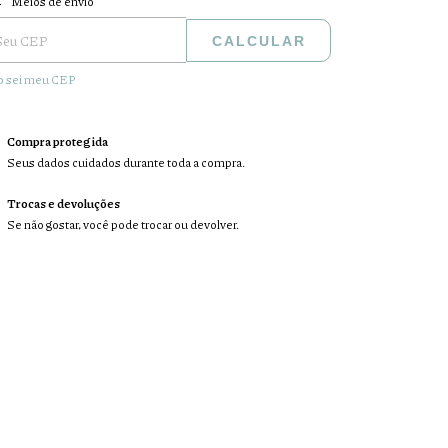
Meios de envio
CALCULAR
 sei meu CEP
Compra protegida
Seus dados cuidados durante toda a compra.
Trocas e devoluções
Se não gostar, você pode trocar ou devolver.