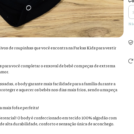
Não
vos de roupinhas que você encontra na Farkas Kids para vestir
s para você completar o enxoval de bebê com peças de extrema
amor.
sadas, o body garante mais facilidade para a família durante a
proteger e aquecer os bebês nos dias mais frios, sendo uma peça
 mais fofa e perfeita!
iferencial! O body é confeccionado em tecido 100% algodão com
 de alta durabilidade, conforto e sensação única de aconchego.