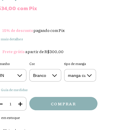
$34,00
com
Pix
15% de desconto
pagando com Pix
 mais detalhes
Frete grátis
a partir de
R$300,00
manho
Cor
tipo de manga
Guia de medidas
em estoque
regas para o CEP:
ALTERAR CEP