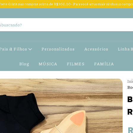
Frete Grátis nas compras acima de R$300,00 - Para você amar mais ainda sua compra
Pais & Filhos
Personalizados
Acessórios
Linha 
Blog
MÚSICA
FILMES
FAMÍLIA
Iní
Bod
B
R
R